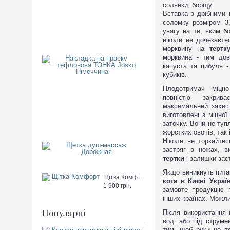
солянки, борщу.
Вставка з дрібними 
соломку розміром 3,
увагу на те, яким б
ніколи не дочекаєте
морквину на
тертк
морквина - тим дов
Накладка на праску тефлоно
капуста та цибуля -
400
кубиків.
грн.
Плодотримач міцно
повністю закрив
максимальний захист
виготовлені з міцно
заточку. Вони не тупл
жорстких овочів, так 
Ніколи не торкайте
Щетка душ-массаж Дорожна
застряг в ножах, в
350
тертки
і залишки зас
грн.
Якщо виникнуть пит
Щітка Комфорт
кота в Києві Україн
1 900 грн.
замовте продукцію
інших країнах. Можли
Популярні
Після використання
воді або під струме
тим, щоб руки не т