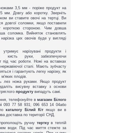
ножами 3,5 мм - поріже продукт на
5 мм. Довгу або коротку. Зверніть
оком ви ставите овочі на тертці. Ви
ся довгої соломки, якщо поставили
у
короткою стороною. Чим довша
ша соломка. Вийняток становлять
ва ТОНКА Josko Німеччина
 нарізка цих овочів буде у вигляді
 утримує нарізувані продукти і
ає кисть руки, забезпечуючи
 під час роботи. Ножі на вставках
ї нержавіючої сталі. Мають зубчасту
яться і гарантують легку нарізку, як
і м'яких плодів.
сь лез ножа руками. Якщо продукт
я
идаліть висувну вставку з основи
тряглого
продукту
випадуть самі.
ання, телефонуйте в
магазин Білого
і
093 77 58 931; 096 653 14 04або
 по
каталогу Білий Кіт
якщо ви в
ва доставка по території СНД.
 прополощіть ручну
тертку
в теплій
нем води. Під час миття стежте за
оркалися гострих ножів. При цьому