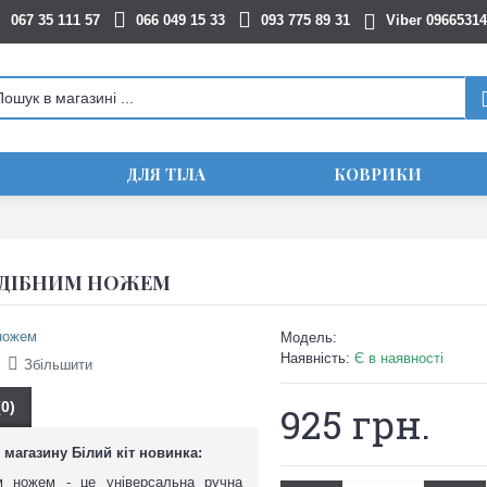
067 35 111 57
066 049 15 33
093 775 89 31
Viber 0966531
ДЛЯ ТІЛА
КОВРИКИ
ОДІБНИМ НОЖЕМ
Модель:
Наявність:
Є в наявності
Збільшити
(0)
925 грн.
ї магазину Білий кіт новинка:
м ножем - це універсальна ручна