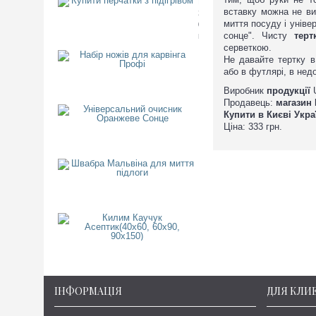
Купити перчатки з підігрівом
вставку можна не ви
3
миття посуду і унів
000
сонце". Чисту
терт
грн.
серветкою.
Набір ножів для карвінга Пр
Не давайте тертку в 
3
або в футлярі, в нед
000
грн.
Виробник
продукції
U
Продавець:
магазин 
Універсальний очисник Ора
Купити в Києві Укра
1
Ціна: 333 грн.
000
грн.
Швабра Мальвіна для миття 
1
300
грн.
Килим Каучук Асептик(40х60,
1
125
грн.
ІНФОРМАЦІЯ
ДЛЯ КЛИ