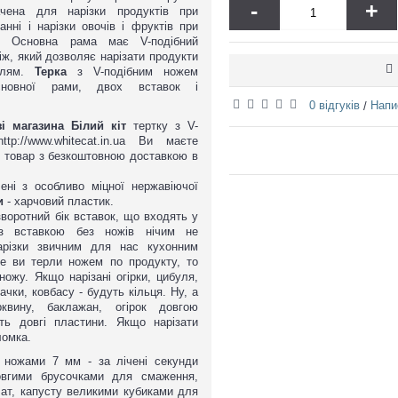
-
+
чена для нарізки продуктів при
нні і нарізки овочів і фруктів при
х. Основна рама має V-подібний
іж, який дозволяє нарізати продукти
ллям.
Терка
з V-подібним ножем
сновної рами, двох вставок і
0 відгуків
Напи
/
зі магазина Білий кіт
тертку з V-
tp://www.whitecat.in.ua Ви маєте
 товар з безкоштовною доставкою в
ені з особливо міцної нержавіючої
и
- харчовий пластик.
зворотний бік вставок, що входять у
 з вставкою без ножів нічим не
нарізки звичним для нас кухонним
ше ви терли ножем по продукту, то
ножу. Якщо нарізані огірки, цибуля,
ачки, ковбасу - будуть кільця. Ну, а
кою
вину, баклажан, огірок довгою
ть довгі пластини. Якщо нарізати
ломка.
ку професійну швабру.
 ножами 7 мм - за лічені секунди
овгими брусочками для смаження,
лат, капусту великими кубиками для