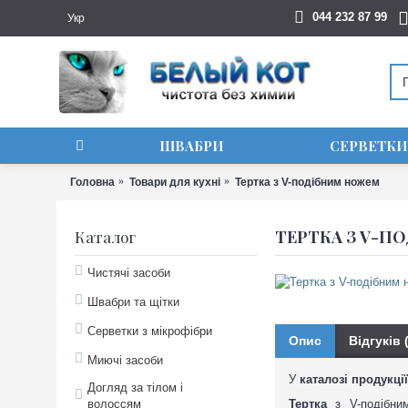
044 232 87 99
Укр
ШВАБРИ
СЕРВЕТКИ
Головна
Товари для кухні
Тертка з V-подібним ножем
ТЕРТКА З V-П
Каталог
Чистячі засоби
Швабри та щітки
Серветки з мікрофібри
Опис
Відгуків 
Миючі засоби
У
каталозі продукці
Догляд за тілом і
волоссям
Тертка
з V-подібни