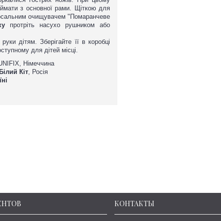
ймати з основної рами. Щіткою для
ерсальним очищувачем "Помаранчеве
ку
протріть насухо рушником або
офі
руки дітям. Зберігайте її в коробці
оступному для дітей місці.
NIFIX, Німеччина
Білий Кіт
, Росія
нжеве Сонце
їні
підлоги
 60х90, 90х150)
ЕНТОВ
КОНТАКТЫ