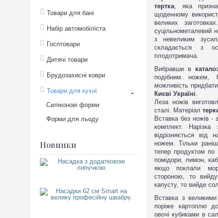
тертка
, яка призна
Товари для бані
щоденному використа
великих заготовка
Набір автомобіліста
суцільнометалевий н
з невеликим зуси
Госптовари
складається з о
плодотримача.
Дитячі товари
Вибравши в
катало
Брудозахисні коври
подібним ножем, ht
можливість придбати
Товари для кухні
-
Києві Україні
.
Леза ножів виготовл
Силіконові форми
сталі. Матеріал
терк
Вставка без ножів - 
Форми для льоду
комплект. Нарізка
відрізняється від 
Новинки
ножем. Тільки рані
тепер продуктом по 
помідори, лимон, каб
Насадка з додатковою липуч
якщо поклали морк
560
стороною, то вийду
грн.
капусту, то вийде со
Насадки 62 см Smart на вели
Вставка з великими
750
поріже картоплю д
грн.
овочі кубиками в са