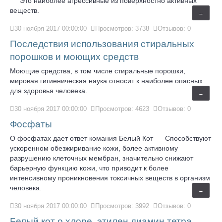
Это наиболее агрессивные из поверхностно активных
веществ.
→
30 ноября 2017 00:00:00
Просмотров: 3738
Отзывов: 0
Последствия использования стиральных
порошков и моющих средств
Моющие средства, в том числе стиральные порошки,
мировая гигиеническая наука относит к наиболее опасных
для здоровья человека.
→
30 ноября 2017 00:00:00
Просмотров: 4623
Отзывов: 0
Фосфаты
О фосфатах дает ответ комания Белый Кот Способствуют
ускоренном обезжиривание кожи, более активному
разрушению клеточных мембран, значительно снижают
барьерную функцию кожи, что приводит к более
интенсивному проникновения токсичных веществ в организм
человека.
→
30 ноября 2017 00:00:00
Просмотров: 3992
Отзывов: 0
Белый кот о хлоре, этилен диамин тетра