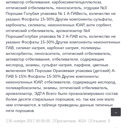
активатор отбеливания, карбоксиметилцеллюлоза,
оптический отбеливатель, пеногаситель, отдушки №3
Порошки Голубая упаковка № 1 А-ПАВесть, количество не
указано Фосфаты 15-30% Другие компоненты сульфаты,
карбонаты, силикаты, неионогенных ЮАР, анти сорбент,
оптический отбеливатель, ароматизатор №4
ПорошкиГолубая упаковка № 2 А-ПАВ есть, количество не
указано Фосфаты 15-30% Другие компоненты неионогенных
ПАВ, силикат натрия, карбонат натрия, полимеры-
антисорбенты, пеногаситель, оптический отбеливатель,
активатор отбеливания, отбеливатели, содержащие
кислород, энзимы, сульфат натрия, парфюм, цветные
включения №5 Порошки Оранжевая упаковка (детский) А-
ПАВ 5-15% Фосфаты 15-30% Другие компоненты
неионогенных ЮАР, отбеливатели, содержащие кислород,
поликарбоксилаты, энзимы, оптический отбеливатель,
ароматизатор, ЭДТА Всего было проанализировано состав
более десяти стиральных порошков, но, так как они мало
чем отличаются, в таблице приведены данные типичных
пяти порошков.
→
30 ноября 2017 00:00:00
Просмотров: 4024
Отзывов: 0