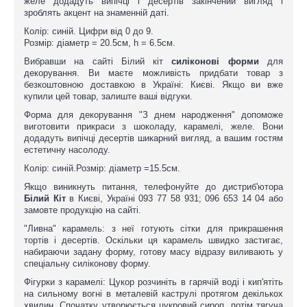
желе додадуть випічці і десертів закінчений вигляд і
зроблять акцент на знаменній даті.
Колір: синій. Цифри від 0 до 9.
Розмір: діаметр = 20.5см, h = 6.5см.
Вибравши на сайті Білий кіт
силіконові форми
для
декорування. Ви маєте можливість придбати товар з
безкоштовною доставкою в Україні: Києві. Якщо ви вже
купили цей товар, залиште ваші відгуки.
Форма для декорування "З днем народження" допоможе
виготовити прикраси з шоколаду, карамелі, желе. Вони
додадуть випічці десертів шикарний вигляд, а вашим гостям
естетичну насолоду.
Колір: синій.Розмір: діаметр =15.5см.
Якщо виникнуть питання, телефонуйте до дистриб'ютора
Білий Кіт
в Києві, Україні 093 77 58 931; 096 653 14 04 або
замовте продукцію на сайті.
"Ливна" карамель: з неї готують сітки для прикрашення
тортів і десертів. Оскільки ця карамель швидко застигає,
набираючи задану форму, готову масу відразу виливають у
спеціальну силіконову форму.
Фігурки з карамелі: Цукор розчиніть в гарячій воді і кип'ятіть
на сильному вогні в металевій каструлі протягом декількох
хвилин. Спочатку утворюється цукровий сироп, потім тягуча