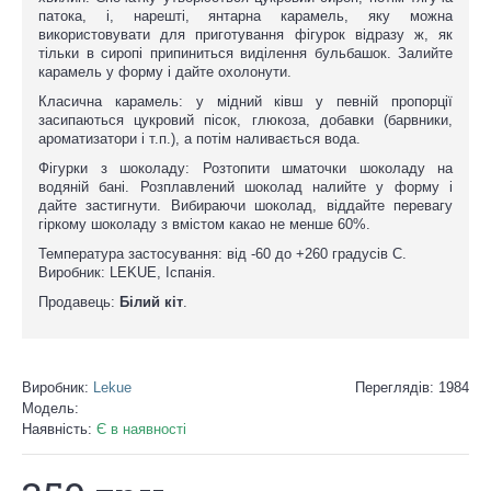
патока, і, нарешті, янтарна карамель, яку можна
використовувати для приготування фігурок відразу ж, як
тільки в сиропі припиниться виділення бульбашок. Залийте
карамель у форму і дайте охолонути.
Класична карамель: у мідний ківш у певній пропорції
засипаються цукровий пісок, глюкоза, добавки (барвники,
ароматизатори і т.п.), а потім наливається вода.
Фігурки з шоколаду: Розтопити шматочки шоколаду на
водяній бані. Розплавлений шоколад налийте у форму і
дайте застигнути. Вибираючи шоколад, віддайте перевагу
гіркому шоколаду з вмістом какао не менше 60%.
Температура застосування: від -60 до +260 градусів С.
Виробник: LEKUE, Іспанія.
Продавець:
Білий кіт
.
Виробник:
Lekue
Переглядів: 1984
Модель:
Наявність:
Є в наявності