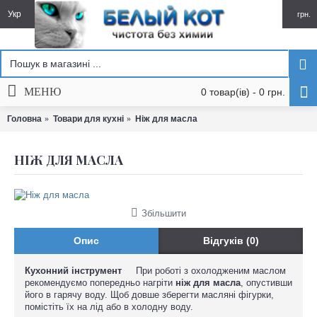
Укр
грн.
МЕНЮ
0 товар(ів) - 0 грн.
Головна
Товари для кухні
Ніж для масла
НІЖ ДЛЯ МАСЛА
Збільшити
Опис
Відгуків (0)
Кухонний інструмент
При
роботі
з охолодженим
маслом
рекомендуємо
попередньо
нагріти
ніж для масла
, опустивши
його
в
гарячу
воду.
Щоб довше
зберегти
масляні
фігурки,
помістіть
їх
на
лід або
в
холодну
воду.