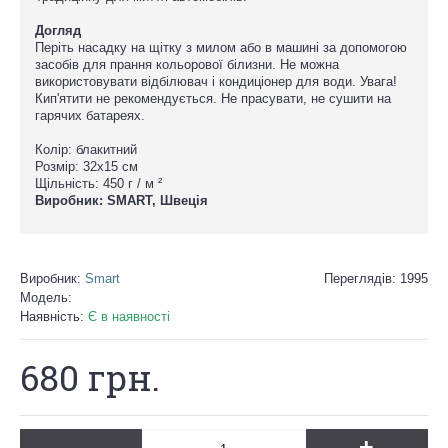
Догляд
Періть насадку на щітку з милом або в машині за допомогою
засобів для прання кольорової білизни. Не можна
використовувати відбілювач і кондиціонер для води. Увага!
Кип'ятити не рекомендується. Не прасувати, не сушити на
гарячих батареях.
Колір: блакитний
Розмір: 32х15 см
Щільність: 450 г / м ²
Виробник: SMART, Швеція
Виробник:
Smart
Переглядів: 1995
Модель:
Наявність:
Є в наявності
680 грн.
-
+