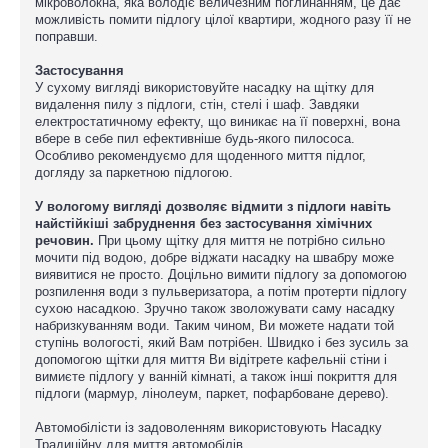
мікроволокна, яка володіє величезним поглинанням, це дає
можливість помити підлогу цілої квартири, жодного разу її не
поправши.
Застосування
У сухому вигляді використовуйте насадку на щітку для
видалення пилу з підлоги, стін, стелі і шаф. Завдяки
електростатичному ефекту, що виникає на її поверхні, вона
вбере в себе пил ефективніше будь-якого пилососа.
Особливо рекомендуємо для щоденного миття підлог,
догляду за паркетною підлогою.
У вологому вигляді дозволяє відмити з підлоги навіть
найстійкіші забруднення без застосування хімічних
речовин.
При цьому щітку для миття не потрібно сильно
мочити під водою, добре віджати насадку на швабру може
виявитися не просто. Доцільно вимити підлогу за допомогою
розпилення води з пульверизатора, а потім протерти підлогу
сухою насадкою. Зручно також зволожувати саму насадку
набризкуванням води. Таким чином, Ви можете надати той
ступінь вологості, який Вам потрібен. Швидко і без зусиль за
допомогою щітки для миття Ви відітрете кафельніі стіни і
вимиєте підлогу у ванній кімнаті, а також інші покриття для
підлоги (мармур, лінолеум, паркет, пофарбоване дерево).
Автомобілісти із задоволенням використовують Насадку
Традиційну для миття автомобілів.