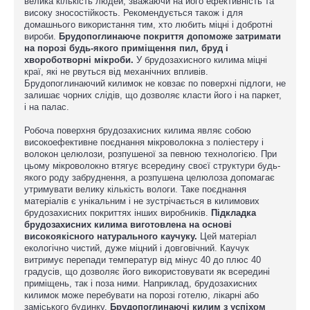
велика кількість людей, зважаючи на його ефективність та
високу зносостійкость. Рекомендується також і для
домашнього використання тим, хто любить міцні і добротні
вироби.
Брудопоглинаюче покриття допоможе затримати
на порозі будь-якого приміщення пил, бруд і
хвороботворні мікроби.
У брудозахисного килима міцні
краї, які не рвуться від механічних впливів.
Брудопоглинаючий килимок не ковзає по поверхні підлоги, не
залишає чорних слідів, що дозволяє класти його і на паркет,
і на палас.
Робоча поверхня брудозахисних килима являє собою
високоефективне поєднання мікроволокна з поліестеру і
волокон целюлози, розпушеної за певною технологією. При
цьому мікроволокно втягує всередину своєї структури будь-
якого роду забруднення, а розпушена целюлоза допомагає
утримувати велику кількість вологи. Таке поєднання
матеріалів є унікальним і не зустрічається в килимових
брудозахисних покриттях інших виробників.
Підкладка
брудозахисних килима виготовлена на основі
високоякісного натурального каучуку.
Цей матеріал
екологічно чистий, дуже міцний і довговічний. Каучук
витримує перепади температур від мінус 40 до плюс 40
градусів, що дозволяє його використовувати як всередині
приміщень, так і поза ними. Наприклад, брудозахисних
килимок може перебувати на порозі готелю, лікарні або
заміського будинку.
Брудопоглинаючі килим з успіхом