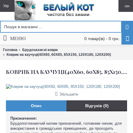
Укр
грн.
МЕНЮ
0 товар(ів) - 0 грн.
Головна
Брудозахисні коври
Коврик на каучуці(40Х60, 60Х85, 85Х150, 120Х180, 120Х200)
КОВРИК НА КАУЧУЦІ(40Х60, 60Х85, 85Х150, 120Х180, 120Х200)
Збільшити
Опис
Відгуків (0)
Призначення:
Брудопоглинаючий килим призначений, головним чином, для
використання в громадських приміщеннях, де проходить