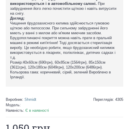
використовується і в автомобільному салоні.
При
забруднення його легко почистити щіткою і навіть витрусити
на снігу.
Догляд:
Чищення брудозахисного килима здійснюється гумовою
щіткою або пилососом. При сильному забрудненні його
миють у ванні з милом або м'яким миючим засобом.
Брудопоглинаючі покриття можна навіть прати в пральній
машині в режимі кип'ятіння! Тоді досягається стерилізація
виробу. Це необхідно робити, якщо брудозахисний килимок
використовується в лікарнях, поліклініках, дитячих садках і
т.д.
Розмір:40х60см (690грн), 60х85см (1564грн), 85х150см
(3611грн), 120х180см (6049грн), 120х200см (6486грн).
Кольорова гама: коричневий, сірий, зелений Вироблено в
Ірландії.
Виробник:
Shmidt
Переглядів: 4305
Модель:
Наявність:
Є в наявності
1 050 грн.