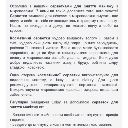
Особливо з нашими
серветками для зняття макіяжу
з
мікроволокна. З ними ви точно досягнете того, чого хочете!
Серветки замшеві
для обличчя з мікроволокна змусять вас
відчути себе так, ніби ви знаходитесь в кращому готелі світу.
Навіть не виходячи з дому, ви можете відчути себе на
курорті.
Косметичні серветки
чудово вбирають вологу і, разом з
тим, чудово очищають шкіру від жиру і різних забруднень,
роблячи її ніжною і чистою. Ваша шкіра може бути набагато
здоровіша, якщо ви будете користуватися серветками для
пілінгу з мікроволокна раз або два на тиждень. Вони дуже
добре видаляють частинки жиру і бруду, роблячи шкіру
гладкою і красивою.
Одну сторону
косметичної серветки
використовуйте для
видалення макіяжу, а іншу - для пілінгу. Для цього
рекомендується використовувати
серветки замшеві
.
Використовуючи мікроволокно красива і здорова шкіра вам
забезпечена!
Регулярно очищаючи шкіру за допомогою
серветок для
зняття макіяжу
ви:
- Значно зменшите або зовсім позбавитеся від вугрів, прищів
і шрамів;
- Зведете до мінімуму вікові пігментні плями і ластовиння;