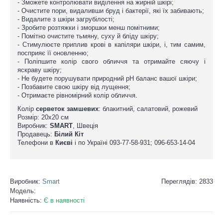
- Зможете контролювати виділення на жирній шкірі;
- Очистите пори, видаливши бруд і бактерії, які їх забивають;
- Видалите з шкіри загрубілості;
- Зробите розтяжки і зморшки менш помітними;
- Помітно очистите тьмяну, суху й бліду шкіру;
- Стимулюєте приплив крові в капіляри шкіри, і, тим самим,
посприяє її оновленню;
- Поліпшите колір свого обличчя та отримайте сяючу і
яскраву шкіру;
- Не будете порушувати природний pH баланс вашої шкіри;
- Позбавите свою шкіру від лущення;
- Отримаєте рівномірний колір обличчя.
Колір
серветок замшевих
: блакитний, салатовий, рожевий
Розмір: 20х20 см
Виробник:
SMART
, Швеція
Продавець:
Білий Кіт
Телефони в
Києві
і по Україні 093-77-58-931; 096-653-14-04
Виробник:
Smart
Переглядів: 2833
Модель:
Наявність:
Є в наявності