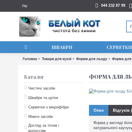
044 232 87 99
Укр
ШВАБРИ
СЕРВЕТКИ
Головна
Товари для кухні
Форми для льоду
Форма для 
ФОРМА ДЛЯ ЛЬ
Каталог
Чистячі засоби
Швабри та щітки
Серветки з мікрофібри
Опис
Відгуків 
Миючі засоби
Форма у вигляді біло
Догляд за тілом і
натурального каучуку
волоссям