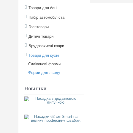
Товари для бані
Набір автомобіліста
Госптовари
Дитячі товари
Брудозахисні коври
Товари для кухні
-
Силіконові форми
Форми для льоду
Новинки
Насадка з додатковою липуч
560
грн.
Насадки 62 см Smart на вели
750
грн.