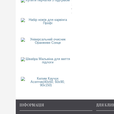
Купити перчатки з підігрівом
3
000
грн.
Набір ножів для карвінга Пр
3
000
грн.
Універсальний очисник Ора
1
000
грн.
Швабра Мальвіна для миття 
1
300
грн.
Килим Каучук Асептик(40х60,
1
125
грн.
ІНФОРМАЦІЯ
ДЛЯ КЛИ