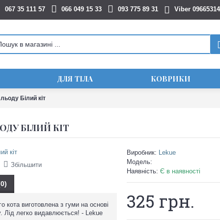
067 35 111 57
066 049 15 33
093 775 89 31
Viber 0966531
ДЛЯ ТІЛА
КОВРИКИ
льоду Білий кіт
ОДУ БІЛИЙ КІТ
Виробник:
Lekue
Модель:
Збільшити
Наявність:
Є в наявності
(0)
325 грн.
го кота виготовлена з гуми на основі
. Лід легко видавлюється! - Lekue