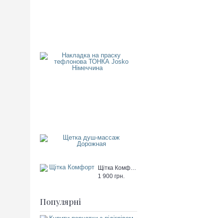
Накладка на праску тефлоно
400
грн.
Щетка душ-массаж Дорожна
350
грн.
Щітка Комфорт
1 900 грн.
Популярні