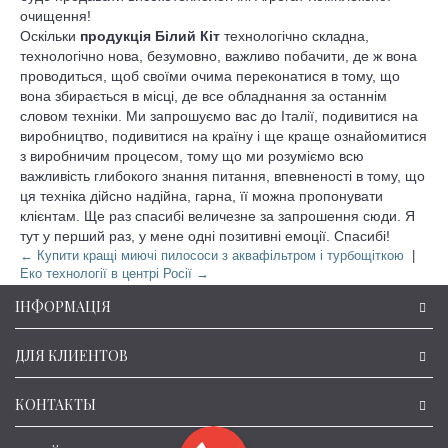
очищення!
Оскільки
продукція Білий Кіт
технологічно складна,
технологічно нова, безумовно, важливо побачити, де ж вона
проводиться, щоб своїми очима переконатися в тому, що
вона збирається в місці, де все обладнання за останнім
словом техніки. Ми запрошуємо вас до Італії, подивитися на
виробництво, подивитися на країну і ще краще ознайомитися
з виробничим процесом, тому що ми розуміємо всю
важливість глибокого знання питання, впевненості в тому, що
ця техніка дійсно надійна, гарна, її можна пропонувати
клієнтам. Ще раз спасибі величезне за запрошення сюди. Я
тут у перший раз, у мене одні позитивні емоції. Спасибі!
← Купити кращі миючі пилососи з аквафільтром і турбощіткою
|
Еко технології в центрі Росії →
ІНФОРМАЦІЯ
ДЛЯ КЛИЕНТОВ
КОНТАКТЫ