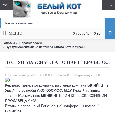
Укр
грн.
МЕНЮ
0 товар(ів) - 0 грн.
Головна
Паропилососи
Вуступ Максиміліано партнера Білого Кота в Україні
ВУСТУП МАКСИМІЛІАНО ПАРТНЕРА БІЛОГО КОТА В УКРАЇНІ
30 листопада 2017 00:00:00
Нема
0
Переглядів: 3887
Керівник італійської компанії, партнера компанії
БІЛИЙ КІТ в
Україні
в розробці
АКО КОСМОС, МДУ Гладій
та інших
товарів Массіміліано
МЕНІКІНІ
: БІЛИЙ КІТ ЕКСКЛЮЗИВНИЙ
ПРОДАВЕЦЬ АКО!
Вітальне слово на VI Регіональної конференції компанії
БІЛИЙ КІТ