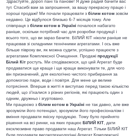
Здрастуйте, дорогі пані та панове! Я дуже радий бачити вас
тут. Спасибі вам за запрошення, за вашу прекрасну працю і
хороші продажі! Ми почали працювати з
білим котом
зовсім
недавно. Це відбулося близько 6-7 місяців тому. Але
співпраця з
білим котом в Україні
почалося набагато
раніше, оскільки потрібний час для розробки продукції і
всього того, що ви зараз бачите. БІЛИЙ КІТ ніколи раніше не
працював зі складними технічними агрегатами. І ось вже
більше півроку ви, як можна судити, успішно працюєте з
агрегатами Комплексної Очищення. Продажі
продукції
Білий Кіт
ростуть. Ми сподіваємося, що цей Агрегат буде
продаватися ще краще і ще краще виконувати те, для чого
він призначений, для екологічно чистого прибирання за
допомогою пари, води і повітря. Для мене це велике
потрясіння. Вперше в житті я виступаю перед такою кількістю
людей, що з'їхалися з різних регіонів, які працюють один з
одним, дружньо і згуртовано.
Ми працюємо з
білим котом в Україні
не так давно, але вже
зрозуміли його потенціал, зрозуміли його професіоналізм і
вміння продавати якісну продукцію. Тому було прийнято
рішення на всі ринки, на яких працює
БІЛИЙ КІТ
, дати
ексклюзивне право продавати наш Агрегат. Тільки БІЛИЙ КІТ
буде продавати високотехнологічні Агрегат Комплексної