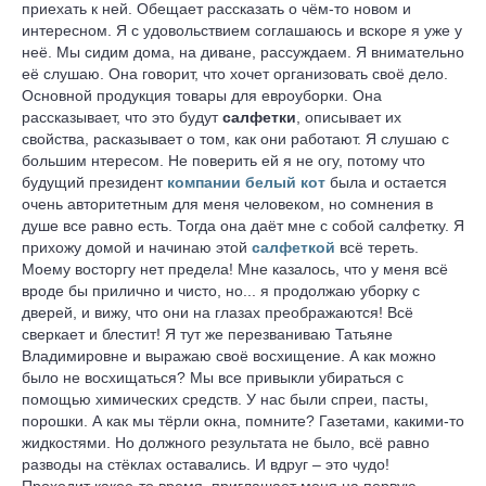
приехать к ней. Обещает рассказать о чём-то новом и
интересном. Я с удовольствием соглашаюсь и вскоре я уже у
неё. Мы сидим дома, на диване, рассуждаем. Я внимательно
её слушаю. Она говорит, что хочет организовать своё дело.
Основной продукция товары для евроуборки. Она
рассказывает, что это будут
салфетки
, описывает их
свойства, расказывает о том, как они работают. Я слушаю с
большим нтересом. Не поверить ей я не огу, потому что
будущий президент
компании белый кот
была и остается
очень авторитетным для меня человеком, но сомнения в
душе все равно есть. Тогда она даёт мне с собой салфетку. Я
прихожу домой и начинаю этой
салфеткой
всё тереть.
Моему восторгу нет предела! Мне казалось, что у меня всё
вроде бы прилично и чисто, но... я продолжаю уборку с
дверей, и вижу, что они на глазах преображаются! Всё
сверкает и блестит! Я тут же перезваниваю Татьяне
Владимировне и выражаю своё восхищение. А как можно
было не восхищаться? Мы все привыкли убираться с
помощью химических средств. У нас были спреи, пасты,
порошки. А как мы тёрли окна, помните? Газетами, какими-то
жидкостями. Но должного результата не было, всё равно
разводы на стёклах оставались. И вдруг – это чудо!