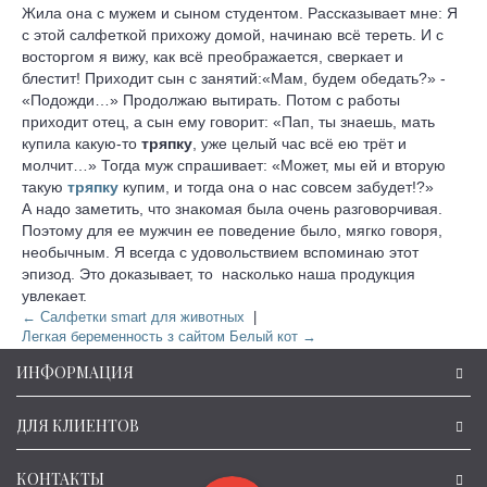
Жила она с мужем и сыном студентом. Рассказывает мне: Я
с этой салфеткой прихожу домой, начинаю всё тереть. И с
восторгом я вижу, как всё преображается, сверкает и
блестит! Приходит сын с занятий:«Мам, будем обедать?» -
«Подожди…» Продолжаю вытирать. Потом с работы
приходит отец, а сын ему говорит: «Пап, ты знаешь, мать
купила какую-то
тряпку
, уже целый час всё ею трёт и
молчит…» Тогда муж спрашивает: «Может, мы ей и вторую
такую
тряпку
купим, и тогда она о нас совсем забудет!?»
А надо заметить, что знакомая была очень разговорчивая.
Поэтому для ее мужчин ее поведение было, мягко говоря,
необычным. Я всегда с удовольствием вспоминаю этот
эпизод. Это доказывает, то насколько наша продукция
увлекает.
← Cалфетки smart для животных
|
Легкая беременность з сайтом Белый кот →
ИНФОРМАЦИЯ
ДЛЯ КЛИЕНТОВ
КОНТАКТЫ