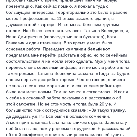
Проходит какое-то время, приглашает меня на первую
презентацию. Как сейчас помню, я поехала туда с
большущим интересом. Территориально это было в районе
метро Профсоюзная, на 11 этаже высокого здания, в
двухкомнатной квартире. И вот мы за большим круглым
столом. Нас было всего пять человек. Татьяна Воеводина, я,
Нина Дмитриевна (впоследствии наш бухгалтер), Катя
Ганкевич и один итальянец. В то время у меня была
основная работа. Президент
компании белый кот
предлагала мне перейти работать в офис, но по семейным
обстоятельствам я не могла этого сделать. Муж у меня тогда
перенёс очень серьёзный инфаркт, и я не могла работать на
таком режиме. Татьяна Воеводина сказала: «Тогда вы будете
нашим первым дистрибьютором». Честно говоря, я ничего
не знала о сетевом маркетинге, и слово «дистрибьютор»
было для меня новым. Тем не менее я согласилась. И вот я
у себя на основной работе показываю и рассказываю об
этой салфетке. Но её стоимость и тогда была 20 у.е. И
большинство моих сотрудников сказали: «За такую
тряпку
,
да двадцать у.е.!?» Все были в большом сомнении.
А моя приятельница была начальником отдела. Зарплата у
неё была выше, чем у рядовых сотрудников. Я рассказала ей
об этой
салфетке
, и приятельница согласилась её купить.