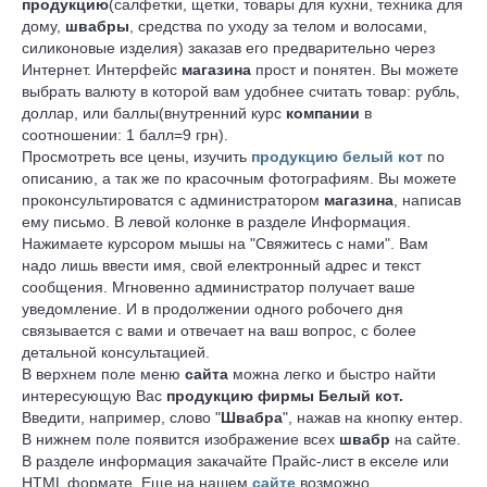
продукцию
(салфетки, щетки, товары для кухни, техника для
дому,
швабры
, средства по уходу за телом и волосами,
силиконовые изделия) заказав его предварительно через
Интернет. Интерфейс
магазина
прост и понятен. Вы можете
выбрать валюту в которой вам удобнее считать товар: рубль,
доллар, или баллы(внутренний курс
компании
в
соотношении: 1 балл=9 грн).
Просмотреть все цены, изучить
продукцию белый кот
по
описанию, а так же по красочным фотографиям. Вы можете
проконсультироватся с администратором
магазина
, написав
ему письмо. В левой колонке в разделе Информация.
Нажимаете курсором мышы на "Свяжитесь с нами". Вам
надо лишь ввести имя, свой електронный адрес и текст
сообщения. Мгновенно администратор получает ваше
уведомление. И в продолжении одного робочего дня
связывается с вами и отвечает на ваш вопрос, с более
детальной консультацией.
В верхнем поле меню
сайта
можна легко и быстро найти
интересующую Вас
продукцию фирмы Белый кот.
Введити, например, слово "
Швабра
", нажав на кнопку ентер.
В нижнем поле появится изображение всех
швабр
на сайте.
В разделе информация закачайте Прайс-лист в екселе или
HTML формате. Еще на нашем
сайте
возможно