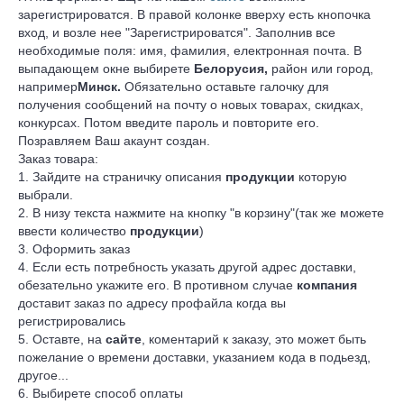
зарегистрироватся. В правой колонке вверху есть кнопочка
вход, и возле нее "Зарегистрироватся". Заполнив все
необходимые поля: имя, фамилия, електронная почта. В
выпадающем окне выбирете
Белорусия,
район или город,
например
Минск.
Обязательно оставьте галочку для
получения сообщений на почту о новых товарах, скидках,
конкурсах. Потом введите пароль и повторите его.
Позравляем Ваш акаунт создан.
Заказ товара:
1. Зайдите на страничку описания
продукции
которую
выбрали.
2. В низу текста нажмите на кнопку "в корзину"(так же можете
ввести количество
продукции
)
3. Оформить заказ
4. Если есть потребность указать другой адрес доставки,
обезательно укажите его. В противном случае
компания
доставит заказ по адресу профайла когда вы
регистрировались
5. Оставте, на
сайте
, коментарий к заказу, это может быть
пожелание о времени доставки, указанием кода в подьезд,
другое...
6. Выбирете способ оплаты