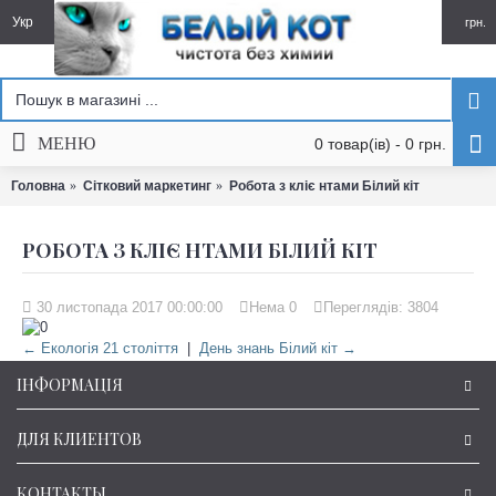
Укр
грн.
МЕНЮ
0 товар(ів) - 0 грн.
Головна
Сітковий маркетинг
Робота з кліє нтами Білий кіт
РОБОТА З КЛІЄ НТАМИ БІЛИЙ КІТ
30 листопада 2017 00:00:00
Нема
0
Переглядів: 3804
← Екологія 21 століття
|
День знань Білий кіт →
ІНФОРМАЦІЯ
ДЛЯ КЛИЕНТОВ
КОНТАКТЫ