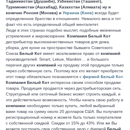
Таджикистан (Душанбе), Узбекистан (Ташкент),
Туркменистан (Ашхабад), Казахстан (Алмаата) ну и
конечно Россия (Москва) и
Украина (Киев)
всегда будет
определенное братство в отношениях. Немалого веса и тот
факт что есть определенный общий менталитет.
Люди в этих странах подобно мыслят, подобные жизненные
устремления и мировоззрение.
Компания Белый Кот
дистрибьютор высококачественных товаров для дома,
уборка, для кухни на пространстве бывшего Советского
Союза
Белый Кот
имеет эксклюзивное право от
компаний
производителей: Smart, Lekue, Manikini ... и большого
перечня других
компаний
на продажу этой продукции только
через собственную сеть. Поэтому все кто желает приобрести
этот товар обязательно познакомятся с
фирмой Белый Кот
.
Компания Белый Кот
интересна своим способом продажи
товара. Продукция продается через дистрибьюторская сеть.
Структурный или сеточный бизнес может строить каждый, и
это действительно возможность. Чтобы начать свою работу в
компании
необходимо только купить, любой выбранный
вами товар на сумму около 20 долларов США. Вы получаете
регистрационный номер и можете быть только покупателем
с собственной скидкой. Скидки от 15% до 43%. Или же Вы
можете построить свое собственное дело с фирмой
Белый